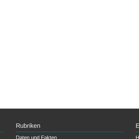
Rubriken
E
Daten und Fakten
H