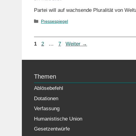
Partei will auf wachsende Pluralität von W
Kategorien
Pressespiegel
Seite
Seite
Seite
1
2
…
7
Weiter
→
Themen
Ablösebefehl
Dotationen
Verfassung
Humanistische Union
Gesetzentwürfe