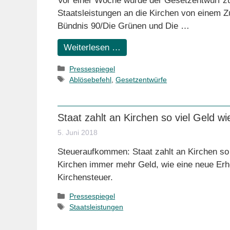
Vor einer Woche wurde der Gesetzentwurf zur
Staatsleistungen an die Kirchen von einem
Bündnis 90/Die Grünen und Die …
Weiterlesen …
Kategorien
Pressespiegel
Schlagwörter
Ablösebefehl
,
Gesetzentwürfe
Staat zahlt an Kirchen so viel Geld wi
5. Juni 2018
Steueraufkommen: Staat zahlt an Kirchen so 
Kirchen immer mehr Geld, wie eine neue Erhe
Kirchensteuer.
Kategorien
Pressespiegel
Schlagwörter
Staatsleistungen