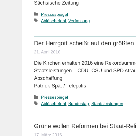
Sächsische Zeitung
Kategorien
Pressespiegel
Schlagwörter
Ablösebefehl
,
Verfassung
Der Herrgott scheißt auf den größten
21. April 2016
Die Kirchen erhalten 2016 eine Rekordsumme
Staatsleistungen – CDU, CSU und SPD sträu
Abschaffung
Patrick Spät / Telepolis
Kategorien
Pressespiegel
Schlagwörter
Ablösebefehl
,
Bundestag
,
Staatsleistungen
Grüne wollen Reformen bei Staat-Reli
17. März 2016