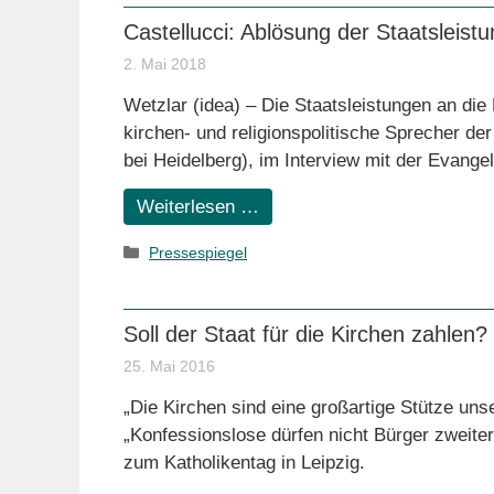
Castellucci: Ablösung der Staatsleistu
2. Mai 2018
Wetzlar (idea) – Die Staatsleistungen an die 
kirchen- und religionspolitische Sprecher d
bei Heidelberg), im Interview mit der Evang
Weiterlesen …
Kategorien
Pressespiegel
Soll der Staat für die Kirchen zahlen?
25. Mai 2016
„Die Kirchen sind eine großartige Stütze uns
„Konfessionslose dürfen nicht Bürger zweiter
zum Katholikentag in Leipzig.