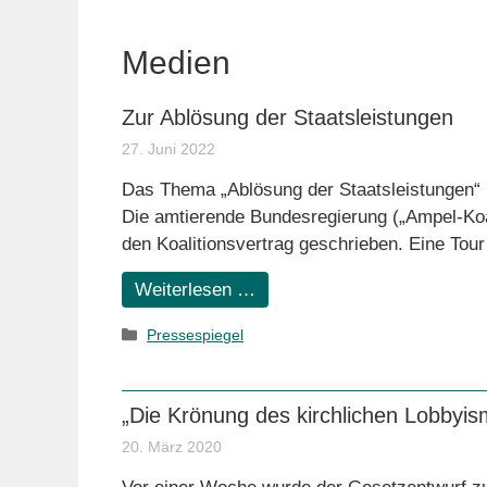
Medien
Zur Ablösung der Staatsleistungen
27. Juni 2022
Das Thema „Ablösung der Staatsleistungen“ is
Die amtierende Bundesregierung („Ampel-Koal
den Koalitionsvertrag geschrieben. Eine Tou
Weiterlesen …
Kategorien
Pressespiegel
„Die Krönung des kirchlichen Lobbyis
20. März 2020