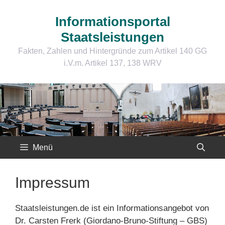
Zum
Inhalt
Informationsportal
springen
Staatsleistungen
Fakten, Zahlen und Hintergründe zum Artikel 140 GG
i.V.m. Artikel 137, 138 WRV
Menü
Impressum
Staatsleistungen.de ist ein Informationsangebot von
Dr. Carsten Frerk (Giordano-Bruno-Stiftung – GBS)