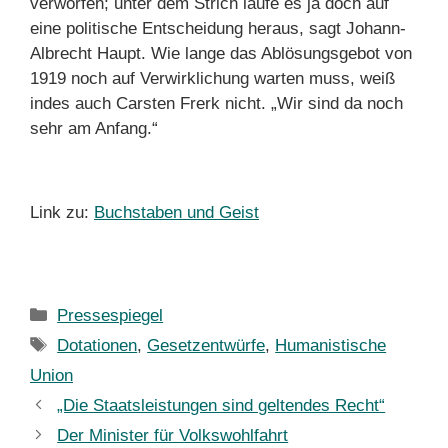
verworfen; unter dem Strich laufe es ja doch auf
eine politische Entscheidung heraus, sagt Johann-
Albrecht Haupt. Wie lange das Ablösungsgebot von
1919 noch auf Verwirklichung warten muss, weiß
indes auch Carsten Frerk nicht. „Wir sind da noch
sehr am Anfang.“
Link zu:
Buchstaben und Geist
Kategorien
Pressespiegel
Schlagwörter
Dotationen
,
Gesetzentwürfe
,
Humanistische
Union
„Die Staatsleistungen sind geltendes Recht“
Der Minister für Volkswohlfahrt