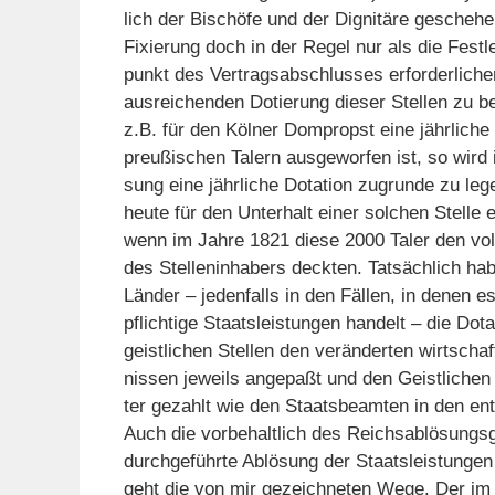
lich der Bischöfe und der Dignitäre geschehen
Fixierung doch in der Regel nur als die Festl
punkt des Vertragsabschlusses erforderlich
ausreichenden Dotierung dieser Stellen zu b
z.B. für den Kölner Dompropst eine jährliche
preußischen Talern ausgeworfen ist, so wird 
sung eine jährliche Dotation zugrunde zu leg
heute für den Unterhalt einer solchen Stelle er
wenn im Jahre 1821 diese 2000 Taler den vol
des Stelleninhabers deckten. Tatsächlich hab
Länder – jedenfalls in den Fällen, in denen 
pflichtige Staatsleistungen handelt – die Dota
geistlichen Stellen den veränderten wirtschaf
nissen jeweils angepaßt und den Geistlichen 
ter gezahlt wie den Staatsbeamten in den en
Auch die vorbehaltlich des Reichsablösungs
durchgeführte Ablösung der Staatsleistunge
geht die von mir gezeichneten Wege. Der im