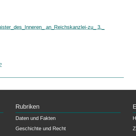
ster_des_Inneren_ an_Reichskanzlei-zu_ 3._
?
Rubriken
E
Daten und Fakten
H
Geschichte und Recht
Z