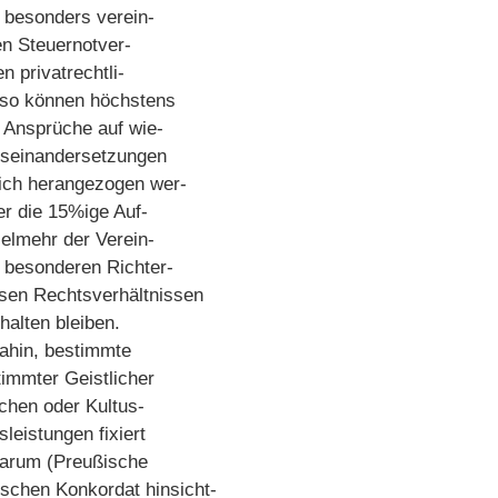
e besonders verein-
en Steuernotver-
n privatrechtli-
, so können höchstens
 Ansprüche auf wie-
useinandersetzungen
ich herangezogen wer-
er die 15%ige Auf-
ielmehr der Verein-
m besonderen Richter-
esen Rechtsverhältnissen
halten bleiben.
dahin, bestimmte
timmter Geistlicher
chen oder Kultus-
leistungen fixiert
imarum (Preußische
schen Konkordat hinsicht-