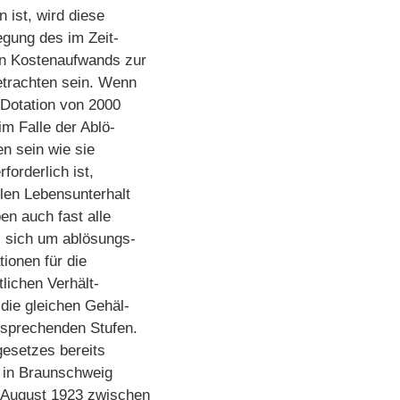
 ist, wird diese
egung des im Zeit-
en Kostenaufwands zur
etrachten sein. Wenn
 Dotation von 2000
im Falle der Ablö-
en sein wie sie
forderlich ist,
len Lebensunterhalt
en auch fast alle
es sich um ablösungs-
tionen für die
tlichen Verhält-
die gleichen Gehäl-
tsprechenden Stufen.
gesetzes bereits
n in Braunschweig
 August 1923 zwischen