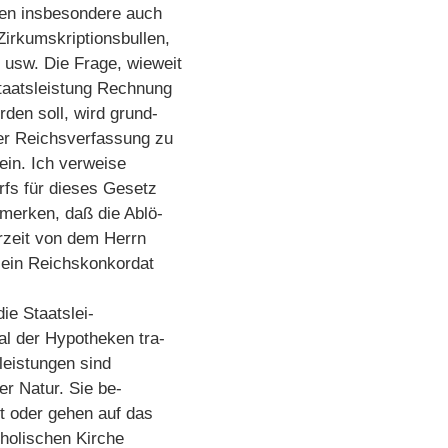
ren insbesondere auch
Zirkumskriptionsbullen,
usw. Die Frage, wieweit
taatsleistung Rechnung
den soll, wird grund-
der Reichsverfassung zu
ein. Ich verweise
rfs für dieses Gesetz
merken, daß die Ablö-
zeit von dem Herrn
r ein Reichskonkordat
ie Staatslei-
al der Hypotheken tra-
sleistungen sind
er Natur. Sie be-
t oder gehen auf das
tholischen Kirche