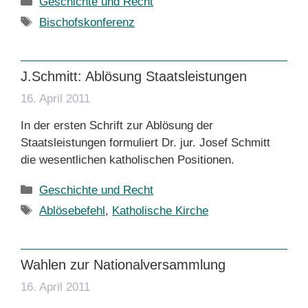
Geschichte und Recht
Schlagwörter
Bischofskonferenz
J.Schmitt: Ablösung Staatsleistungen
16. April 2011
In der ersten Schrift zur Ablösung der
Staatsleistungen formuliert Dr. jur. Josef Schmitt
die wesentlichen katholischen Positionen.
Kategorien
Geschichte und Recht
Schlagwörter
Ablösebefehl
,
Katholische Kirche
Wahlen zur Nationalversammlung
16. April 2011