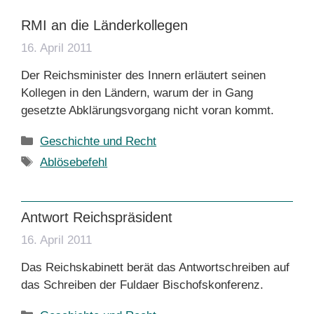
RMI an die Länderkollegen
16. April 2011
Der Reichsminister des Innern erläutert seinen
Kollegen in den Ländern, warum der in Gang
gesetzte Abklärungsvorgang nicht voran kommt.
Kategorien
Geschichte und Recht
Schlagwörter
Ablösebefehl
Antwort Reichspräsident
16. April 2011
Das Reichskabinett berät das Antwortschreiben auf
das Schreiben der Fuldaer Bischofskonferenz.
Kategorien