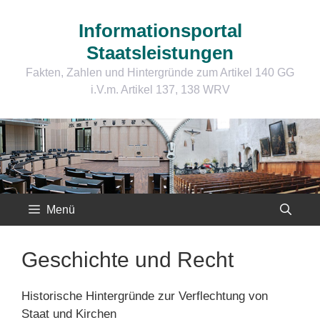
Zum
Inhalt
Informationsportal
springen
Staatsleistungen
Fakten, Zahlen und Hintergründe zum Artikel 140 GG
i.V.m. Artikel 137, 138 WRV
Menü
Geschichte und Recht
Historische Hintergründe zur Verflechtung von
Staat und Kirchen