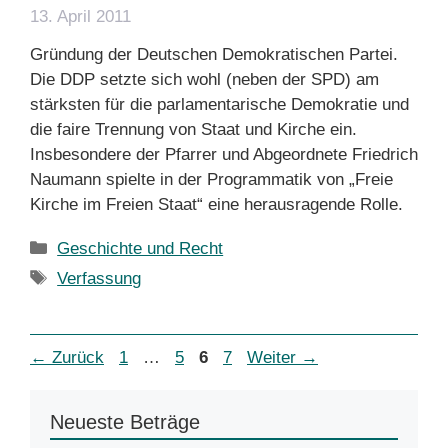
13. April 2011
Gründung der Deutschen Demokratischen Partei.
Die DDP setzte sich wohl (neben der SPD) am
stärksten für die parlamentarische Demokratie und
die faire Trennung von Staat und Kirche ein.
Insbesondere der Pfarrer und Abgeordnete Friedrich
Naumann spielte in der Programmatik von „Freie
Kirche im Freien Staat“ eine herausragende Rolle.
Kategorien
Geschichte und Recht
Schlagwörter
Verfassung
Seite
Seite
Seite
Seite
←
Zurück
1
…
5
6
7
Weiter
→
Neueste Beträge