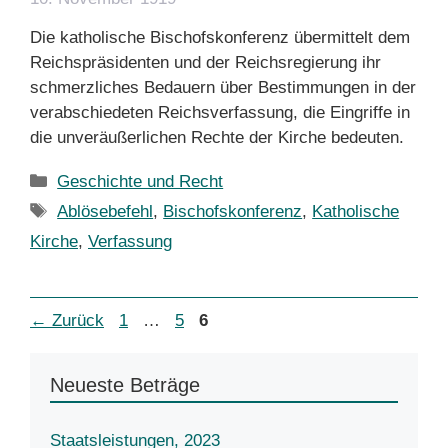
Die katholische Bischofskonferenz übermittelt dem
Reichspräsidenten und der Reichsregierung ihr
schmerzliches Bedauern über Bestimmungen in der
verabschiedeten Reichsverfassung, die Eingriffe in
die unveräußerlichen Rechte der Kirche bedeuten.
Kategorien
Geschichte und Recht
Schlagwörter
Ablösebefehl
,
Bischofskonferenz
,
Katholische
Kirche
,
Verfassung
Seite
Seite
Seite
←
Zurück
1
…
5
6
Neueste Beträge
Staatsleistungen, 2023